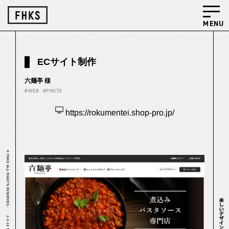
MENU
ECサイト制作
六麺亭 様
#WEB
#PHOTO
https://rokumentei.shop-pro.jp/